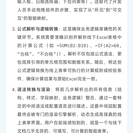
输入框、日期选择器、下拉列表等）。这取代了开发
人员手动拖拽组件的步骤，实现了从“所见”到“可交
互”的智能映射。
公式解析与逻辑转换
：这是确保业务逻辑准确性的关
键环节。系统需要准确识别并解析线下Excel表格中
的计算公式（如
、
=SUM(B2:B10)
=IF(A2>60,
）。解析不仅包括公式语法，更
“合格”, “不合格”)
包括其引用的单元格范围和数据关系。随后，将这些
公式逻辑转换为线上表单可执行的计算规则或校验条
件，确保计算结果与原始Excel完全一致。
语法转换与渲染
：将前几步解析出的所有信息（结
构、样式、字段映射、业务逻辑）整合，通过一套特
定的中间语法或配置语言进行描述。这套中间层配置
最终会被专门的渲染引擎解析，动态生成高保真的线
上表单界面。用户在前端感知到的，就是一个与线下
文档几乎无异的、可填写、可计算的智能表单。