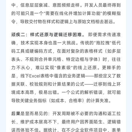
中，信息层层衰减、意图频频走样。开发人员最终得到
的可能只是一个“需要在线化并增加计算功能”的模糊指
令，导致交付物在样式和逻辑上与原始文档相去甚远。
顽疾二：样式还原与逻辑迁移困难。
即便需求传递准
确，技术实现本身也是一大挑战。传统的“拖拉拽”低代
码工具或硬编码方式，在面对复杂的表格样式（如多层
表头、不规则合并单元格、特定边框与字体）时，往往
力不从心，难以实现“像素级”的线上还原。更棘手的
是，线下Excel表格中蕴含的业务逻辑——那些定义了数
据关联、校验规则和计算结果的公式——迁移到线上环
境成本高昂，极易出错。一个公式的解析错误，就可能
导致关键业务指标（如成本、合格率）的计算失准。
后果
是显而易见的：开发周期被不必要的沟通和返工拉
长，维护成本居高不下，最终用户因界面陌生、逻辑错
误而体验不佳。据统计，在不少企业软件项目中，表单