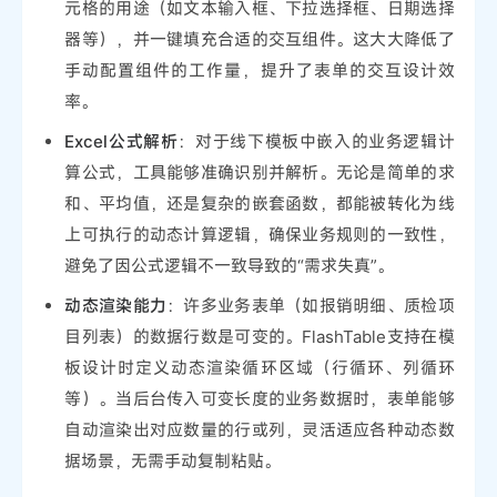
元格的用途（如文本输入框、下拉选择框、日期选择
器等），并一键填充合适的交互组件。这大大降低了
手动配置组件的工作量，提升了表单的交互设计效
率。
Excel公式解析
：对于线下模板中嵌入的业务逻辑计
算公式，工具能够准确识别并解析。无论是简单的求
和、平均值，还是复杂的嵌套函数，都能被转化为线
上可执行的动态计算逻辑，确保业务规则的一致性，
避免了因公式逻辑不一致导致的“需求失真”。
动态渲染能力
：许多业务表单（如报销明细、质检项
目列表）的数据行数是可变的。FlashTable支持在模
板设计时定义动态渲染循环区域（行循环、列循环
等）。当后台传入可变长度的业务数据时，表单能够
自动渲染出对应数量的行或列，灵活适应各种动态数
据场景，无需手动复制粘贴。