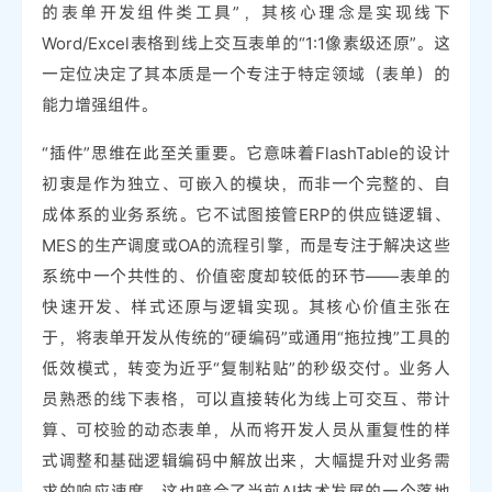
的表单开发组件类工具”，其核心理念是实现线下
Word/Excel表格到线上交互表单的“1:1像素级还原”。这
一定位决定了其本质是一个专注于特定领域（表单）的
能力增强组件。
“插件”思维在此至关重要。它意味着FlashTable的设计
初衷是作为独立、可嵌入的模块，而非一个完整的、自
成体系的业务系统。它不试图接管ERP的供应链逻辑、
MES的生产调度或OA的流程引擎，而是专注于解决这些
系统中一个共性的、价值密度却较低的环节——表单的
快速开发、样式还原与逻辑实现。其核心价值主张在
于，将表单开发从传统的“硬编码”或通用“拖拉拽”工具的
低效模式，转变为近乎“复制粘贴”的秒级交付。业务人
员熟悉的线下表格，可以直接转化为线上可交互、带计
算、可校验的动态表单，从而将开发人员从重复性的样
式调整和基础逻辑编码中解放出来，大幅提升对业务需
求的响应速度。这也暗合了当前AI技术发展的一个落地