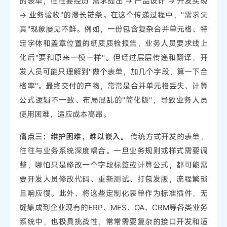
的表单，往往要经历"需求提出 -> 产品设计 -> 开发实现
-> 业务验收"的漫长链条。在这个传递过程中，"需求失
真"现象屡见不鲜。例如，一份包含复杂合并单元格、特
定字体和盖章位置的纸质质检报告，业务人员要求线上
化后"要和原来一模一样"。但经过层层传递和翻译，开
发人员可能只理解到"做个表单，加几个字段，算一下合
格率"。最终交付的产物，常常是合并单元格丢失、计算
公式逻辑不一致、布局混乱的"简化版"，导致业务人员
使用困难，适应成本高昂。
痛点三：维护困难，难以嵌入。
传统方式开发的表单，
往往与业务系统深度耦合。一旦业务规则或样式需要调
整，哪怕只是修改一个字段标签或计算公式，都可能需
要开发人员修改代码、重新测试、打包发版，流程繁琐
且响应慢。此外，将这些定制化表单作为标准插件，无
缝集成到企业现有的ERP、MES、OA、CRM等各类业务
系统中，也极具挑战性，常常需要复杂的接口开发和适