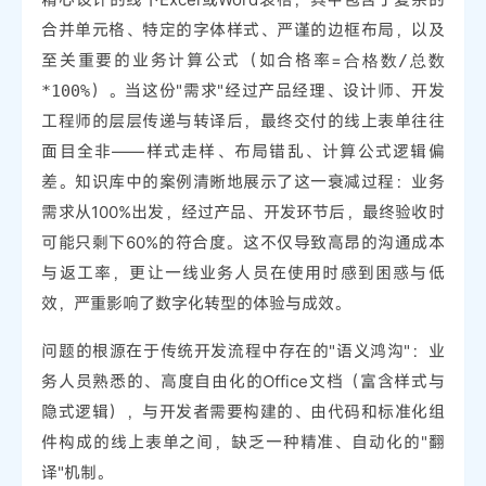
合并单元格、特定的字体样式、严谨的边框布局，以及
至关重要的业务计算公式（如合格率=
合格数/总数
）。当这份"需求"经过产品经理、设计师、开发
*100%
工程师的层层传递与转译后，最终交付的线上表单往往
面目全非——样式走样、布局错乱、计算公式逻辑偏
差。知识库中的案例清晰地展示了这一衰减过程：业务
需求从100%出发，经过产品、开发环节后，最终验收时
可能只剩下60%的符合度。这不仅导致高昂的沟通成本
与返工率，更让一线业务人员在使用时感到困惑与低
效，严重影响了数字化转型的体验与成效。
问题的根源在于传统开发流程中存在的"语义鸿沟"：业
务人员熟悉的、高度自由化的Office文档（富含样式与
隐式逻辑），与开发者需要构建的、由代码和标准化组
件构成的线上表单之间，缺乏一种精准、自动化的"翻
译"机制。