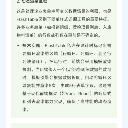
2.
动态渲染区域
这是处理企业表单中可变长数据场景的利器，也是
FlashTable区别于简单样式还原工具的重要特征。
许多业务表单（如报销明细、质检项目列表、入库
物料清单）的行数或列数在事前是不确定的。
技术实现
：FlashTable允许在设计时标记出需
要循环渲染的区域（行循环、列循环、甚至行
列块循环）。在运行时，前端会采用
模板渲染
机制。当后端传入一个包含5条明细数据的数组
时，模板引擎会根据数据长度，自动将循环区
域复制并渲染5次，生成5行表单字段。这通常
基于现代前端框架（如Vue、React）的响应式
和列表渲染能力实现，确保了高性能的动态渲
染。