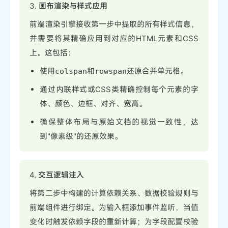
3.
画布渲染与样式应用
前端渲染引擎接收第一步中提取的所有样式信息，
并需要将其精确应用到对应的HTML元素和CSS
上。这包括：
使用
和
还原合并单元格。
colspan
rowspan
通过内联样式或CSS类精确控制每个元素的字
体、颜色、边框、对齐、宽高。
确保整体布局与原始文档的视觉一致性，达
到"像素级"的还原效果。
4.
交互逻辑注入
将第二步中构建的计算依赖关系、数据校验规则与
前端组件进行绑定。为输入框添加事件监听，当值
变化时触发依赖字段的重新计算；为字段配置校验