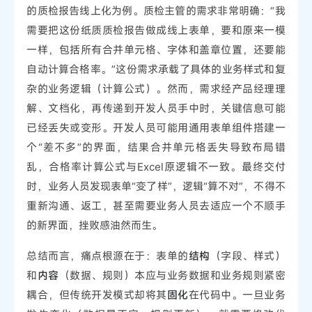
的质检报告线上化为例。质检主管的需求非常明确：“我
需要把这份纸质质检报告做成线上表单，要和原来一模
一样，包括所有合并单元格、字体和盖章位置，还要能
自动计算合格率。”这份需求承载了具体的业务样式和复
杂的业务逻辑（计算公式）。然而，需求经产品经理理
解、文档化，再传递到开发人员手中时，关键信息可能
已经丢失或变形。开发人员可能用通用表单组件搭建一
个“差不多”的界面，结果合并单元格丢失导致布局错
乱，合格率计算公式与Excel原逻辑不一致。最终交付
时，业务人员发现表单“变了样”，逻辑“算不对”，不得不
重新沟通、返工，甚至需要业务人员去适应一个不顺手
的新界面，挫败感油然而生。
总结而言，痛点根源在于：表单的
结构
（字段、样式）
和
内容
（数据、规则）本应与业务数据和业务规则紧密
耦合，但传统开发模式却将其
固化
在代码中。一旦业务