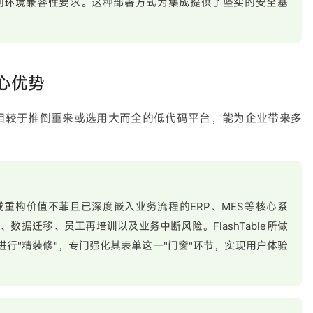
创环境兼容性要求。这种部署方式为集成提供了坚实的安全基
心优势
ble，相较于推倒重来或选用大而全的低代码平台，能为企业带来多
重构价值不菲且已深度嵌入业务流程的ERP、MES等核心系
数据迁移、员工再培训以及业务中断风险。FlashTable所做
进行"精装修"，专门强化其表单这一"门窗"环节，实现用户体验