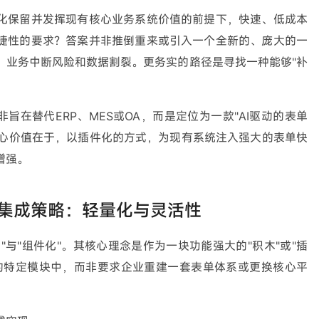
化保留并发挥现有核心业务系统价值的前提下，快速、低成本
捷性的要求？答案并非推倒重来或引入一个全新的、庞大的一
、业务中断风险和数据割裂。更务实的路径是寻找一种能够"补
它并非旨在替代ERP、MES或OA，而是定位为一款"AI驱动的表单
核心价值在于，以插件化的方式，为现有系统注入强大的表单快
增强。
嵌入式"集成策略：轻量化与灵活性
嵌入式"与"组件化"。其核心理念是作为一块功能强大的"积木"或"插
的特定模块中，而非要求企业重建一套表单体系或更换核心平