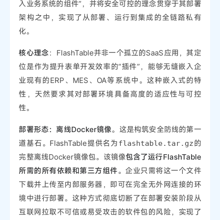
入业务系统的组件”，并将安全可控的理念贯穿于其部署
架构之中，实现了从部署、运行到集成的全链路私有
化。
核心理念
：FlashTable并非一个孤立的SaaS应用，其定
位是作为提升表单开发效率的“插件”，能够无缝嵌入企
业现有的ERP、MES、OA等系统中。这种嵌入式的特
性，天然要求其对部署环境具备高度的适应性与可控
性。
部署形态：离线Docker镜像
。这是构筑安全防线的第一
道基石。FlashTable提供名为
的
flashtable.tar.gz
完整离线Docker镜像包。该镜像
包含了运行FlashTable
所需的所有依赖和第三方组件
。企业只需将这一个文件
下载并上传至内部服务器，即可在完全无外网连接的环
境中进行部署。这种方式彻底切断了在部署安装阶段从
互联网拉取不可信或易受攻击的软件包的风险，实现了