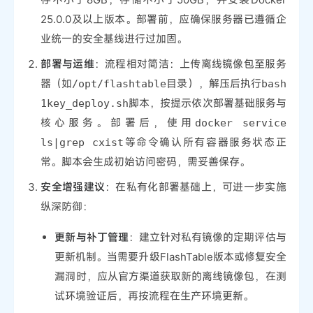
25.0.0及以上版本。部署前，应确保服务器已遵循企
业统一的安全基线进行过加固。
部署与运维
：流程相对简洁：上传离线镜像包至服务
器（如
目录），解压后执行
/opt/flashtable
bash
脚本，按提示依次部署基础服务与
1key_deploy.sh
核心服务。部署后，使用
docker service
等命令确认所有容器服务状态正
ls|grep cxist
常。脚本会生成初始访问密码，需妥善保存。
安全增强建议
：在私有化部署基础上，可进一步实施
纵深防御：
更新与补丁管理
：建立针对私有镜像的定期评估与
更新机制。当需要升级FlashTable版本或修复安全
漏洞时，应从官方渠道获取新的离线镜像包，在测
试环境验证后，再按流程在生产环境更新。